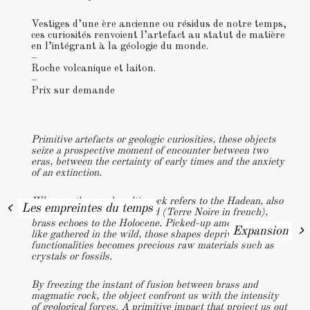
Vestiges d’une ère ancienne ou résidus de notre temps,
ces curiosités renvoient l’artefact au statut de matière
en l’intégrant à la géologie du monde.
–
Roche volcanique et laiton.
–
Prix sur demande
Primitive artefacts or geologic curiosities, these objects
seize a prospective moment of encounter between two
eras, between the certainty of early times and the anxiety
of an extinction.
Post
Whereas the raw basaltic rock refers to the Hadean, also
Les empreintes du temps
named the black earth period (Terre Noire in french),
brass echoes to the Holocene. Picked-up among scraps
navigation
Expansion
like gathered in the wild, those shapes deprived of specific
functionalities becomes precious raw materials such as
crystals or fossils.
By freezing the instant of fusion between brass and
magmatic rock, the object confront us with the intensity
of geological forces. A primitive impact that project us out